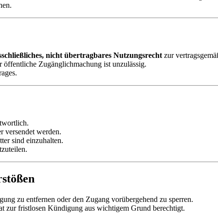
hen.
ausschließliches, nicht übertragbares Nutzungsrecht
zur vertragsgemä
 öffentliche Zugänglichmachung ist unzulässig.
rages.
twortlich.
der versendet werden.
ter sind einzuhalten.
zuteilen.
rstößen
digung zu entfernen oder den Zugang vorübergehend zu sperren.
t zur fristlosen Kündigung aus wichtigem Grund berechtigt.