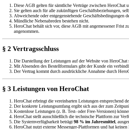
Diese AGB gelten für sämtliche Verträge zwischen HeroChat 
Sie gelten auch für alle zukünftigen Geschäftsbeziehungen, sel
Abweichende oder entgegenstehende Geschäftsbedingungen des 
Mündliche Nebenabreden bestehen nicht.
HeroChat behält sich vor, diese AGB mit angemessener Frist z
angenommen.
§ 2 Vertragsschluss
Die Darstellung der Leistungen auf der Website von HeroChat s
Mit Absenden des Bestellformulars gibt der Kunde ein verbind
Der Vertrag kommt durch ausdrückliche Annahme durch HeroChat
§ 3 Leistungen von HeroChat
HeroChat erbringt die vereinbarten Leistungen entsprechend d
Der konkrete Leistungsumfang ergibt sich aus der zum Zeitpunk
Kostenlose Leistungen (z. B. Test- oder Free-Versionen) können
HeroChat stellt ausschließlich die technische Plattform zur Ver
Die Systemverfügbarkeit beträgt
98 % im Jahresmittel
, ausge
HeroChat nutzt externe Messenger-Plattformen und hat keinen E